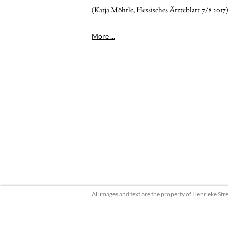
(Katja Möhrle, Hessisches Ärzteblatt 7/8 2017
More
...
All images and text are the property of Henrieke S